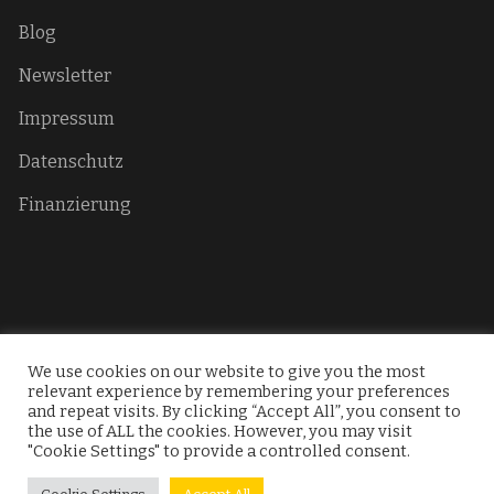
Blog
Newsletter
Impressum
Datenschutz
Finanzierung
We use cookies on our website to give you the most
relevant experience by remembering your preferences
Copyright Citizens for Democracy.
and repeat visits. By clicking “Accept All”, you consent to
the use of ALL the cookies. However, you may visit
"Cookie Settings" to provide a controlled consent.