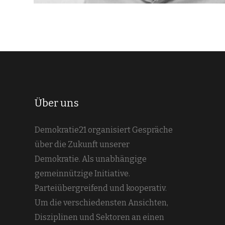
Über uns
Demokratie21 organisiert Gespräche
über die Zukunft unserer
Demokratie. Als unabhängige
gemeinnützige Initiative.
Parteiübergreifend und kooperativ.
Um die verschiedensten Ansichten,
Disziplinen und Sektoren an einen