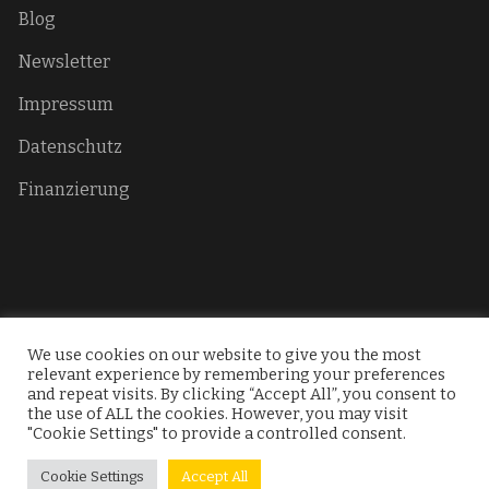
Blog
Newsletter
Impressum
Datenschutz
Finanzierung
We use cookies on our website to give you the most
relevant experience by remembering your preferences
Copyright Citizens for Democracy.
and repeat visits. By clicking “Accept All”, you consent to
the use of ALL the cookies. However, you may visit
"Cookie Settings" to provide a controlled consent.
Cookie Settings
Accept All