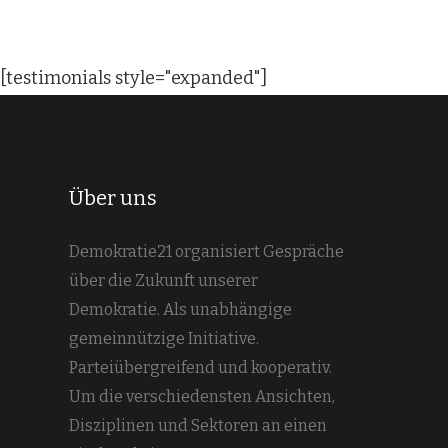
[testimonials style="expanded"]
Über uns
Demokratie21 organisiert Gespräche
über die Zukunft unserer
Demokratie. Als unabhängige
gemeinnützige Initiative.
Parteiübergreifend und kooperativ.
Um die verschiedensten Ansichten,
Disziplinen und Sektoren an einen